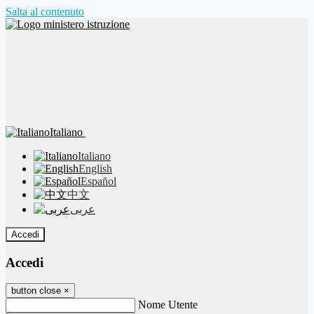
Salta al contenuto
Italiano
Italiano
English
Español
中文
عربى
Accedi
Accedi
button close
×
Nome Utente