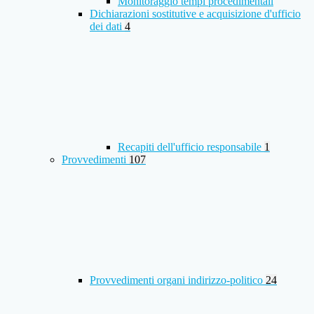
Monitoraggio tempi procedimentali
Dichiarazioni sostitutive e acquisizione d'ufficio
dei dati
4
Recapiti dell'ufficio responsabile
1
Provvedimenti
107
Provvedimenti organi indirizzo-politico
24