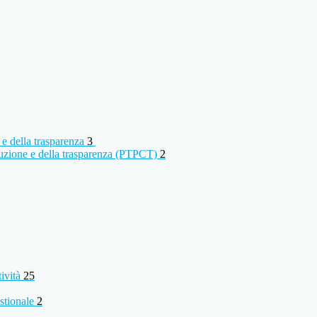
 e della trasparenza
3
rruzione e della trasparenza (PTPCT)
2
tività
25
stionale
2