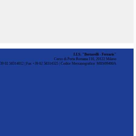
I.I.S. "Bertarelli - Ferraris"
Corso di Porta Romana 110, 20122 Milano
+39 02 58314012 | Fax +39 02 58314325 | Codice Meccanografico: MIIS09400A