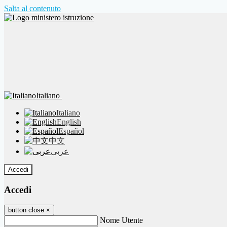
Salta al contenuto
Italiano
Italiano
English
Español
中文
عربى
Accedi
Accedi
button close
×
Nome Utente