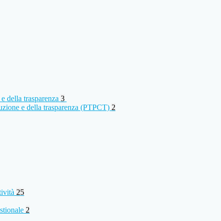
 e della trasparenza
3
rruzione e della trasparenza (PTPCT)
2
tività
25
stionale
2