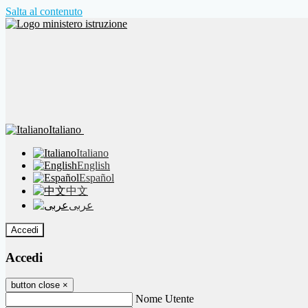
Salta al contenuto
Italiano
Italiano
English
Español
中文
عربى
Accedi
Accedi
button close
×
Nome Utente