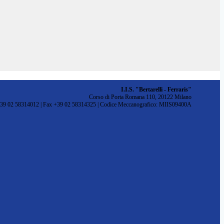
I.I.S. "Bertarelli - Ferraris"
Corso di Porta Romana 110, 20122 Milano
+39 02 58314012 | Fax +39 02 58314325 | Codice Meccanografico: MIIS09400A