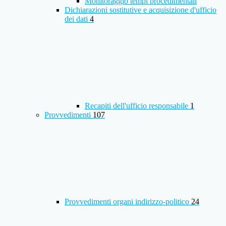
Monitoraggio tempi procedimentali
Dichiarazioni sostitutive e acquisizione d'ufficio
dei dati
4
Recapiti dell'ufficio responsabile
1
Provvedimenti
107
Provvedimenti organi indirizzo-politico
24