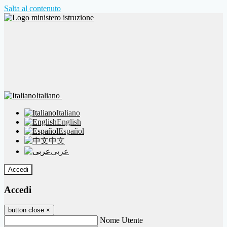
Salta al contenuto
Italiano
Italiano
English
Español
中文
عربى
Accedi
Accedi
button close
×
Nome Utente