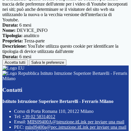
traccia delle preferenze dell'utente per i video di Youtube incorporati
nei siti; può anche determinare se il visitatore del sito web sta
utilizzando la nuova o la vecchia versione dell'interfaccia di
Youtube.
Durata:
6 mesi
Nome:
DEVICE_INFO
Tipologia:
analitico
Proprieta:
Terza-parte
Descrizione:
YouTube utilizza questo cookie per identificare la
tipologia di device utilizzata dall'utente
Durata:
6 mesi
Accetta tutti
Salva le preferenze
Istituto Istruzione Superiore Bertarelli - Ferraris
Milano
Contatti
Istituto Istruzione Superiore Bertarelli - Ferraris Milano
Corso di Porta Romana 110, 20122 Milano
Tel:
+39 02 58314012
Email:
MIIS09400A@istruzione.it
Link per inviare una mail
PEC:
miis09400a@pec.istruzione.it
Link per inviare una mail