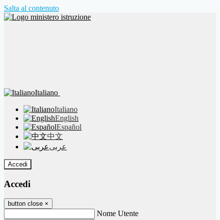
Salta al contenuto
Italiano
Italiano
English
Español
中文
عربى
Accedi
Accedi
button close
×
Nome Utente