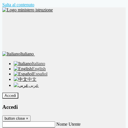
Salta al contenuto
Italiano
Italiano
English
Español
中文
عربى
Accedi
Accedi
button close
×
Nome Utente