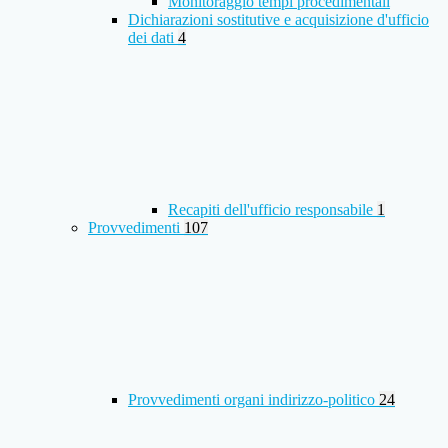
Monitoraggio tempi procedimentali
Dichiarazioni sostitutive e acquisizione d'ufficio
dei dati
4
Recapiti dell'ufficio responsabile
1
Provvedimenti
107
Provvedimenti organi indirizzo-politico
24