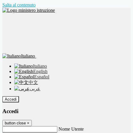
Salta al contenuto
Italiano
Italiano
English
Español
中文
عربى
Accedi
Accedi
button close
×
Nome Utente