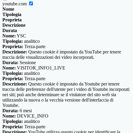
youtube.com
Nome
Tipologia
Proprieta
Descrizione
Durata
Nome:
YSC
Tipologia:
analitico
Proprieta:
Terza-parte
Descrizione:
Questo cookie è impostato da YouTube per tenere
traccia delle visualizzazioni dei video incorporati.
Durata:
Sessione
Nome:
VISITOR_INFO1_LIVE
Tipologia:
analitico
Proprieta:
Terza-parte
Descrizione:
Questo cookie è impostato da Youtube per tenere
traccia delle preferenze dell'utente per i video di Youtube incorporati
nei siti; può anche determinare se il visitatore del sito web sta
utilizzando la nuova o la vecchia versione dell'interfaccia di
Youtube.
Durata:
6 mesi
Nome:
DEVICE_INFO
Tipologia:
analitico
Proprieta:
Terza-parte
Descrizione:
YouTube utilizza questo cookie per identificare la