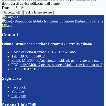
tipologia di device utilizzata dall'utente
Durata:
6 mesi
Accetta tutti
Salva le preferenze
Istituto Istruzione Superiore Bertarelli - Ferraris
Milano
Contatti
Istituto Istruzione Superiore Bertarelli - Ferraris Milano
Corso di Porta Romana 110, 20122 Milano
Tel:
+39 02 58314012
Email:
MIIS09400A@istruzione.it
Link per inviare una mail
PEC:
miis09400a@pec.istruzione.it
Link per inviare una mail
C.F.: 80104710159
Seguici su
Facebook
Youtube
Instagram
Sezione Link Utili