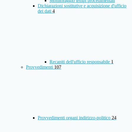
Monitoraggio tempi procedimentali
Dichiarazioni sostitutive e acquisizione d'ufficio
dei dati
4
Recapiti dell'ufficio responsabile
1
Provvedimenti
107
Provvedimenti organi indirizzo-politico
24