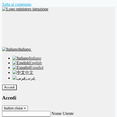
Salta al contenuto
Italiano
Italiano
English
Español
中文
عربى
Accedi
Accedi
button close
×
Nome Utente