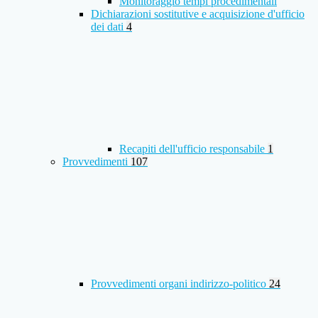
Monitoraggio tempi procedimentali
Dichiarazioni sostitutive e acquisizione d'ufficio
dei dati
4
Recapiti dell'ufficio responsabile
1
Provvedimenti
107
Provvedimenti organi indirizzo-politico
24