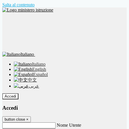
Salta al contenuto
Italiano
Italiano
English
Español
中文
عربى
Accedi
Accedi
button close
×
Nome Utente