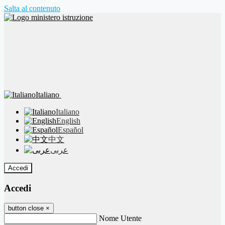
Salta al contenuto
Italiano
Italiano
English
Español
中文
عربى
Accedi
Accedi
button close
×
Nome Utente