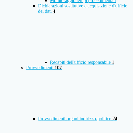
Monitoraggio tempi procedimentali
Dichiarazioni sostitutive e acquisizione d'ufficio
dei dati
4
Recapiti dell'ufficio responsabile
1
Provvedimenti
107
Provvedimenti organi indirizzo-politico
24