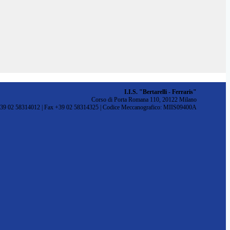
I.I.S. "Bertarelli - Ferraris"
Corso di Porta Romana 110, 20122 Milano
+39 02 58314012 | Fax +39 02 58314325 | Codice Meccanografico: MIIS09400A