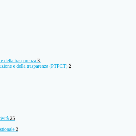
 e della trasparenza
3
rruzione e della trasparenza (PTPCT)
2
tività
25
stionale
2