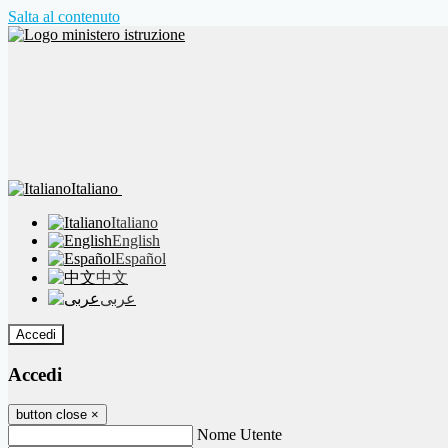
Salta al contenuto
Italiano
Italiano
English
Español
中文
عربى
Accedi
Accedi
button close
×
Nome Utente