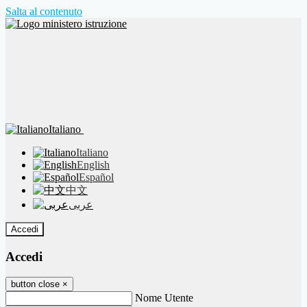
Salta al contenuto
Italiano
Italiano
English
Español
中文
عربى
Accedi
Accedi
button close
×
Nome Utente