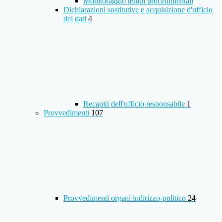
Monitoraggio tempi procedimentali
Dichiarazioni sostitutive e acquisizione d'ufficio
dei dati
4
Recapiti dell'ufficio responsabile
1
Provvedimenti
107
Provvedimenti organi indirizzo-politico
24