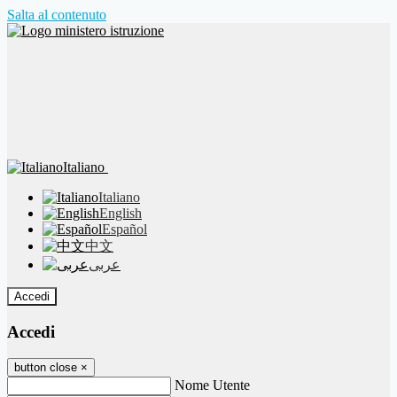
Salta al contenuto
Italiano
Italiano
English
Español
中文
عربى
Accedi
Accedi
button close
×
Nome Utente