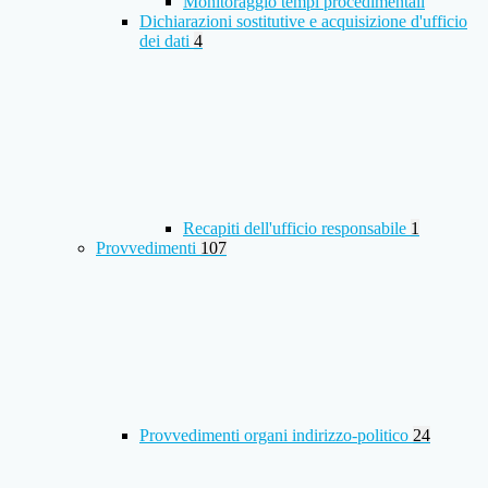
Monitoraggio tempi procedimentali
Dichiarazioni sostitutive e acquisizione d'ufficio
dei dati
4
Recapiti dell'ufficio responsabile
1
Provvedimenti
107
Provvedimenti organi indirizzo-politico
24