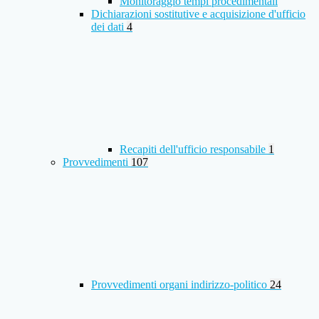
Monitoraggio tempi procedimentali
Dichiarazioni sostitutive e acquisizione d'ufficio
dei dati
4
Recapiti dell'ufficio responsabile
1
Provvedimenti
107
Provvedimenti organi indirizzo-politico
24