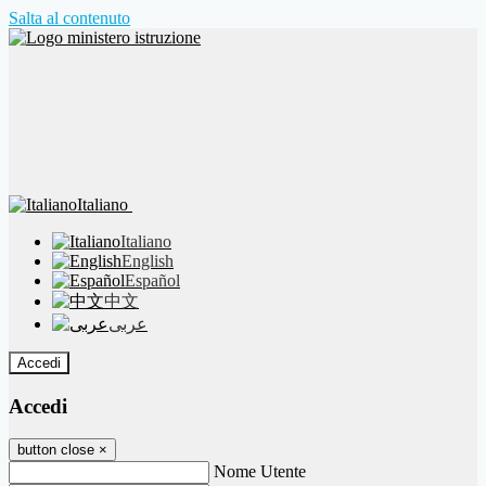
Salta al contenuto
Italiano
Italiano
English
Español
中文
عربى
Accedi
Accedi
button close
×
Nome Utente