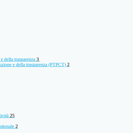
 e della trasparenza
3
rruzione e della trasparenza (PTPCT)
2
tività
25
stionale
2