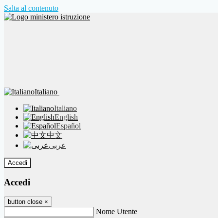
Salta al contenuto
Italiano
Italiano
English
Español
中文
عربى
Accedi
Accedi
button close
×
Nome Utente