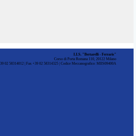
I.I.S. "Bertarelli - Ferraris"
Corso di Porta Romana 110, 20122 Milano
+39 02 58314012 | Fax +39 02 58314325 | Codice Meccanografico: MIIS09400A