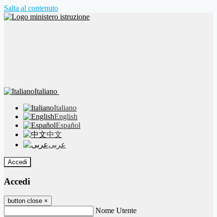
Salta al contenuto
Italiano
Italiano
English
Español
中文
عربى
Accedi
Accedi
button close
×
Nome Utente