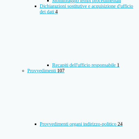
Monitoraggio tempi procedimentali
Dichiarazioni sostitutive e acquisizione d'ufficio
dei dati
4
Recapiti dell'ufficio responsabile
1
Provvedimenti
107
Provvedimenti organi indirizzo-politico
24