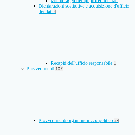
Monitoraggio tempi procedimentali
Dichiarazioni sostitutive e acquisizione d'ufficio
dei dati
4
Recapiti dell'ufficio responsabile
1
Provvedimenti
107
Provvedimenti organi indirizzo-politico
24