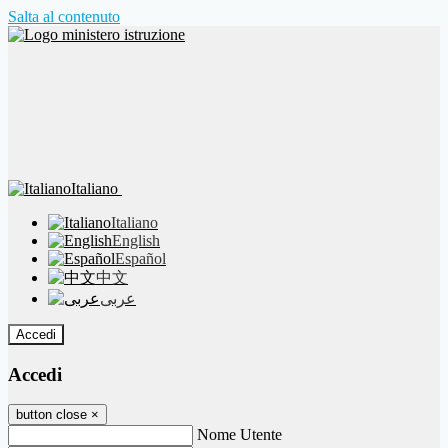
Salta al contenuto
Italiano
Italiano
English
Español
中文
عربى
Accedi
Accedi
button close
×
Nome Utente