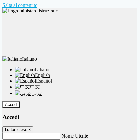
Salta al contenuto
Italiano
Italiano
English
Español
中文
عربى
Accedi
Accedi
button close
×
Nome Utente