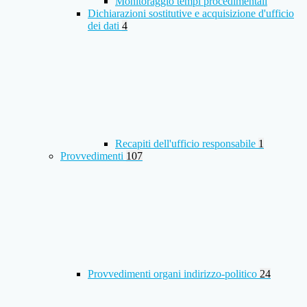
Monitoraggio tempi procedimentali
Dichiarazioni sostitutive e acquisizione d'ufficio
dei dati
4
Recapiti dell'ufficio responsabile
1
Provvedimenti
107
Provvedimenti organi indirizzo-politico
24