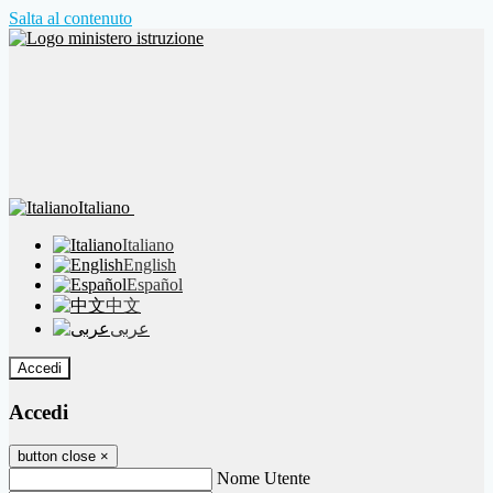
Salta al contenuto
Italiano
Italiano
English
Español
中文
عربى
Accedi
Accedi
button close
×
Nome Utente