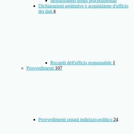
Monitoraggio tempi procedimentali
Dichiarazioni sostitutive e acquisizione d'ufficio
dei dati
4
Recapiti dell'ufficio responsabile
1
Provvedimenti
107
Provvedimenti organi indirizzo-politico
24