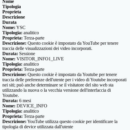
Nome
Tipologia
Proprieta
Descrizione
Durata
Nome:
YSC
Tipologia:
analitico
Proprieta:
Terza-parte
Descrizione:
Questo cookie è impostato da YouTube per tenere
traccia delle visualizzazioni dei video incorporati.
Durata:
Sessione
Nome:
VISITOR_INFO1_LIVE
Tipologia:
analitico
Proprieta:
Terza-parte
Descrizione:
Questo cookie è impostato da Youtube per tenere
traccia delle preferenze dell'utente per i video di Youtube incorporati
nei siti; può anche determinare se il visitatore del sito web sta
utilizzando la nuova o la vecchia versione dell'interfaccia di
Youtube.
Durata:
6 mesi
Nome:
DEVICE_INFO
Tipologia:
analitico
Proprieta:
Terza-parte
Descrizione:
YouTube utilizza questo cookie per identificare la
tipologia di device utilizzata dall'utente