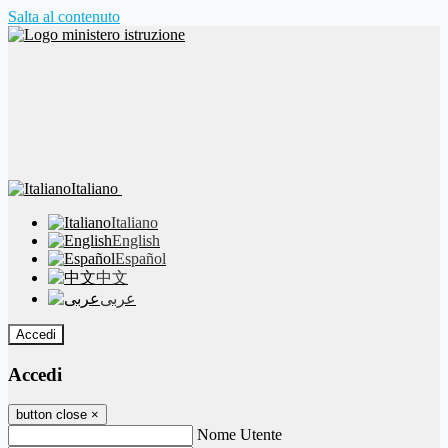
Salta al contenuto
Italiano
Italiano
English
Español
中文
عربى
Accedi
Accedi
button close
×
Nome Utente