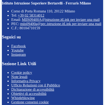
Istituto Istruzione Superiore Bertarelli - Ferraris Milano
Corso di Porta Romana 110, 20122 Milano
Tel:
+39 02 58314012
Email:
MIIS09400A@istruzione.it
Link per inviare una mail
PEC:
miis09400a@pec.istruzione.it
Link per inviare una mail
C.F.: 80104710159
Seguici su
Facebook
Youtube
Instagram
Sezione Link Utili
Cookie policy
Note legali
Informativa Privacy
Ufficio Relazioni con il Pubblico
Dichiarazione di accessibilità
Obiettivi di accessibilità
Whistleblowing
Gestione consensi cookie