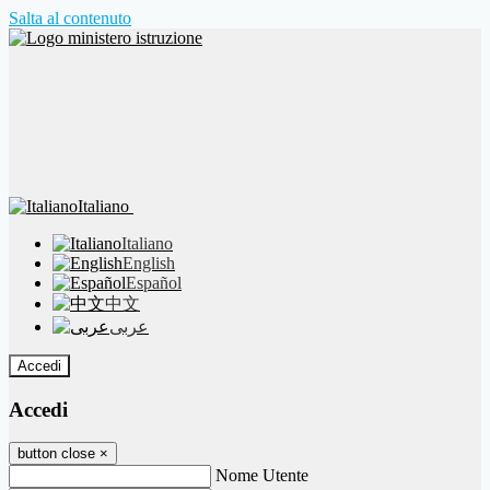
Salta al contenuto
Italiano
Italiano
English
Español
中文
عربى
Accedi
Accedi
button close
×
Nome Utente