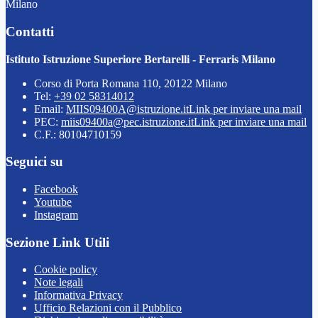
Milano
Contatti
Istituto Istruzione Superiore Bertarelli - Ferraris Milano
Corso di Porta Romana 110, 20122 Milano
Tel:
+39 02 58314012
Email:
MIIS09400A@istruzione.it
Link per inviare una mail
PEC:
miis09400a@pec.istruzione.it
Link per inviare una mail
C.F.: 80104710159
Seguici su
Facebook
Youtube
Instagram
Sezione Link Utili
Cookie policy
Note legali
Informativa Privacy
Ufficio Relazioni con il Pubblico