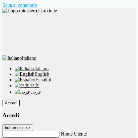
Salta al contenuto
Italiano
Italiano
English
Español
中文
عربى
Accedi
Accedi
button close
×
Nome Utente