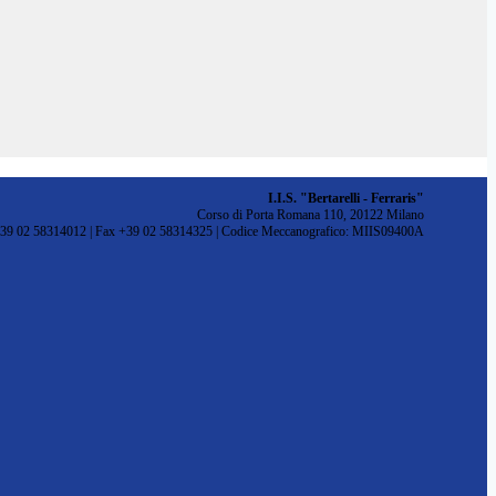
I.I.S. "Bertarelli - Ferraris"
Corso di Porta Romana 110, 20122 Milano
+39 02 58314012 | Fax +39 02 58314325 | Codice Meccanografico: MIIS09400A