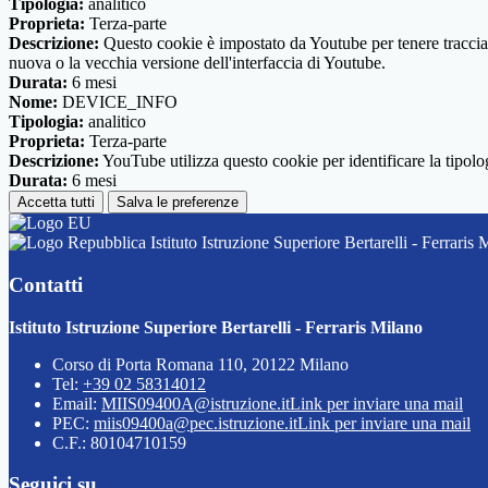
Tipologia:
analitico
Proprieta:
Terza-parte
Descrizione:
Questo cookie è impostato da Youtube per tenere traccia de
nuova o la vecchia versione dell'interfaccia di Youtube.
Durata:
6 mesi
Nome:
DEVICE_INFO
Tipologia:
analitico
Proprieta:
Terza-parte
Descrizione:
YouTube utilizza questo cookie per identificare la tipologi
Durata:
6 mesi
Accetta tutti
Salva le preferenze
Istituto Istruzione Superiore Bertarelli - Ferraris 
Contatti
Istituto Istruzione Superiore Bertarelli - Ferraris Milano
Corso di Porta Romana 110, 20122 Milano
Tel:
+39 02 58314012
Email:
MIIS09400A@istruzione.it
Link per inviare una mail
PEC:
miis09400a@pec.istruzione.it
Link per inviare una mail
C.F.: 80104710159
Seguici su