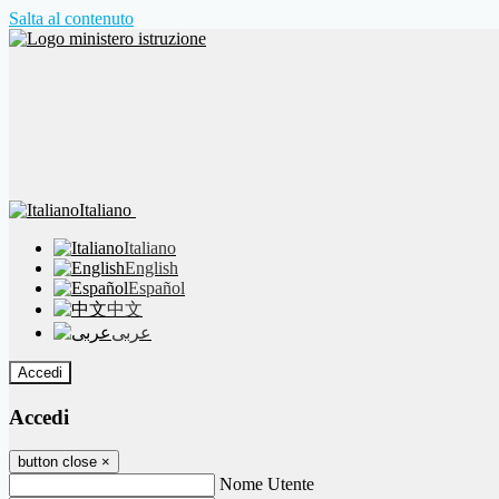
Salta al contenuto
Italiano
Italiano
English
Español
中文
عربى
Accedi
Accedi
button close
×
Nome Utente