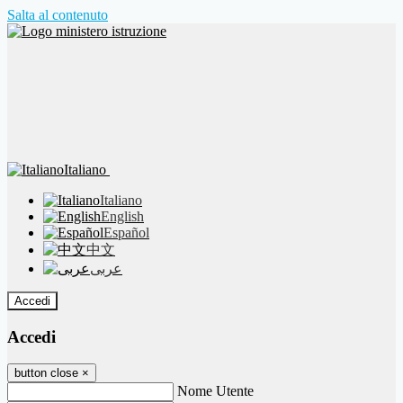
Salta al contenuto
Italiano
Italiano
English
Español
中文
عربى
Accedi
Accedi
button close
×
Nome Utente