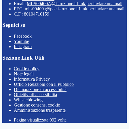
Email:
MIIS09400A@istruzione.it
Link per inviare una mail
PEC:
miis09400a@pec.istruzione.it
Link per inviare una mail
C.F.: 80104710159
Seguici su
Facebook
Youtube
Instagram
Sezione Link Utili
Cookie policy
Note legali
Informativa Privacy
Ufficio Relazioni con il Pubblico
Dichiarazione di accessibilità
Obiettivi di accessibilità
Whistleblowing
Gestione consensi cookie
Amministrazione trasparente
Pagina visualizzata
992
volte