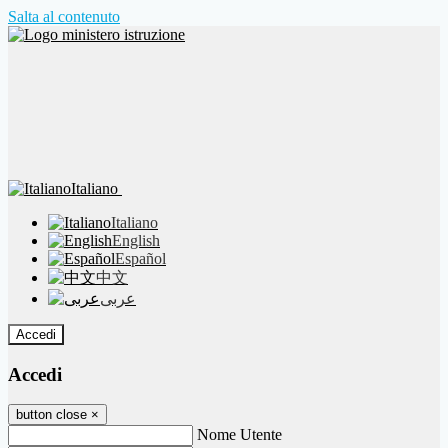
Salta al contenuto
Italiano
Italiano
English
Español
中文
عربى
Accedi
Accedi
button close
×
Nome Utente