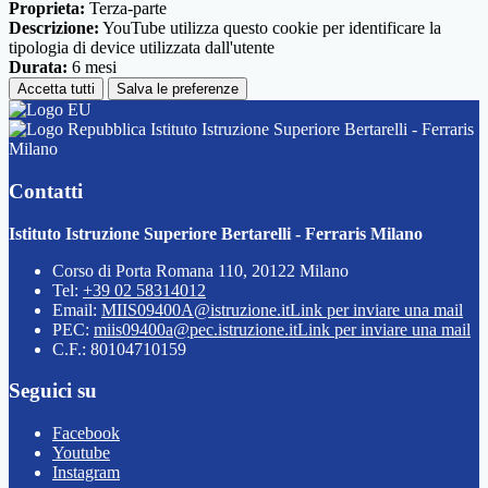
Proprieta:
Terza-parte
Descrizione:
YouTube utilizza questo cookie per identificare la
tipologia di device utilizzata dall'utente
Durata:
6 mesi
Accetta tutti
Salva le preferenze
Istituto Istruzione Superiore Bertarelli - Ferraris
Milano
Contatti
Istituto Istruzione Superiore Bertarelli - Ferraris Milano
Corso di Porta Romana 110, 20122 Milano
Tel:
+39 02 58314012
Email:
MIIS09400A@istruzione.it
Link per inviare una mail
PEC:
miis09400a@pec.istruzione.it
Link per inviare una mail
C.F.: 80104710159
Seguici su
Facebook
Youtube
Instagram