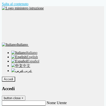
Salta al contenuto
Italiano
Italiano
English
Español
中文
عربى
Accedi
Accedi
button close
×
Nome Utente