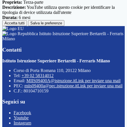
Proprieta:
Terza-parte
Descrizione:
YouTube utilizza questo cookie per identificare la
tipologia di device utilizzata dall'utente
Durata:
6 mesi
Accetta tutti
Salva le preferenze
Istituto Istruzione Superiore Bertarelli - Ferraris
Milano
Contatti
Istituto Istruzione Superiore Bertarelli - Ferraris Milano
Corso di Porta Romana 110, 20122 Milano
Tel:
+39 02 58314012
Email:
MIIS09400A@istruzione.it
Link per inviare una mail
PEC:
miis09400a@pec.istruzione.it
Link per inviare una mail
C.F.: 80104710159
Seguici su
Facebook
Youtube
Instagram