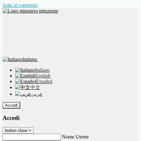
Salta al contenuto
Italiano
Italiano
English
Español
中文
عربى
Accedi
Accedi
button close
×
Nome Utente