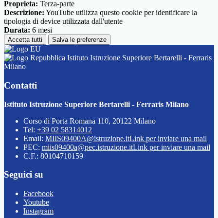
Proprieta:
Terza-parte
Descrizione:
YouTube utilizza questo cookie per identificare la
tipologia di device utilizzata dall'utente
Durata:
6 mesi
Accetta tutti
Salva le preferenze
Istituto Istruzione Superiore Bertarelli - Ferraris
Milano
Contatti
Istituto Istruzione Superiore Bertarelli - Ferraris Milano
Corso di Porta Romana 110, 20122 Milano
Tel:
+39 02 58314012
Email:
MIIS09400A@istruzione.it
Link per inviare una mail
PEC:
miis09400a@pec.istruzione.it
Link per inviare una mail
C.F.: 80104710159
Seguici su
Facebook
Youtube
Instagram