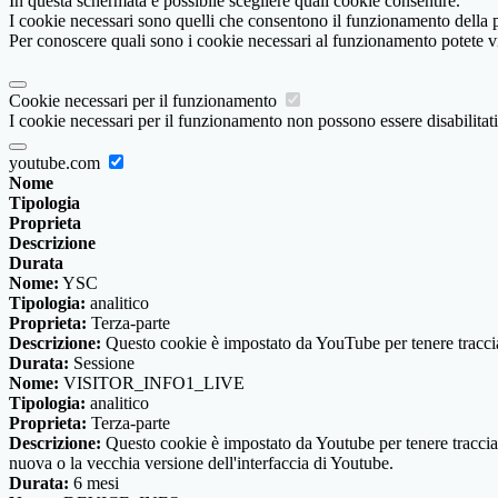
In questa schermata è possibile scegliere quali cookie consentire.
I cookie necessari sono quelli che consentono il funzionamento della pi
Per conoscere quali sono i cookie necessari al funzionamento potete v
Cookie necessari per il funzionamento
I cookie necessari per il funzionamento non possono essere disabilitati.
youtube.com
Nome
Tipologia
Proprieta
Descrizione
Durata
Nome:
YSC
Tipologia:
analitico
Proprieta:
Terza-parte
Descrizione:
Questo cookie è impostato da YouTube per tenere traccia 
Durata:
Sessione
Nome:
VISITOR_INFO1_LIVE
Tipologia:
analitico
Proprieta:
Terza-parte
Descrizione:
Questo cookie è impostato da Youtube per tenere traccia de
nuova o la vecchia versione dell'interfaccia di Youtube.
Durata:
6 mesi