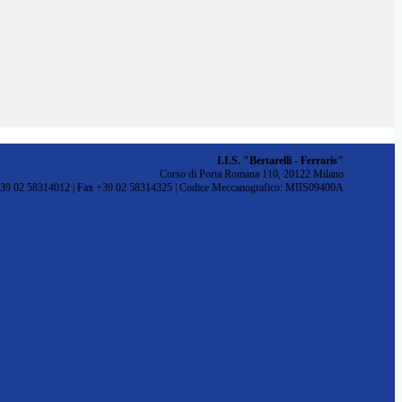
I.I.S. "Bertarelli - Ferraris"
Corso di Porta Romana 110, 20122 Milano
+39 02 58314012 | Fax +39 02 58314325 | Codice Meccanografico: MIIS09400A