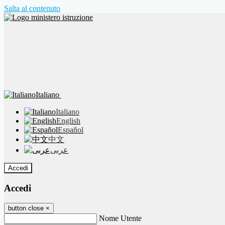
Salta al contenuto
Italiano
Italiano
English
Español
中文
عربى
Accedi
Accedi
button close
×
Nome Utente