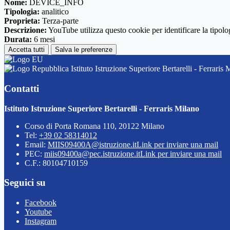
Nome:
DEVICE_INFO
Tipologia:
analitico
Proprieta:
Terza-parte
Descrizione:
YouTube utilizza questo cookie per identificare la tipologi
Durata:
6 mesi
Accetta tutti
Salva le preferenze
Istituto Istruzione Superiore Bertarelli - Ferraris 
Contatti
Istituto Istruzione Superiore Bertarelli - Ferraris Milano
Corso di Porta Romana 110, 20122 Milano
Tel:
+39 02 58314012
Email:
MIIS09400A@istruzione.it
Link per inviare una mail
PEC:
miis09400a@pec.istruzione.it
Link per inviare una mail
C.F.: 80104710159
Seguici su
Facebook
Youtube
Instagram