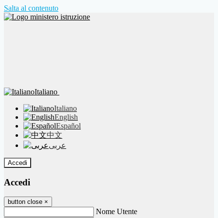
Salta al contenuto
Italiano
Italiano
English
Español
中文
عربى
Accedi
Accedi
button close
×
Nome Utente