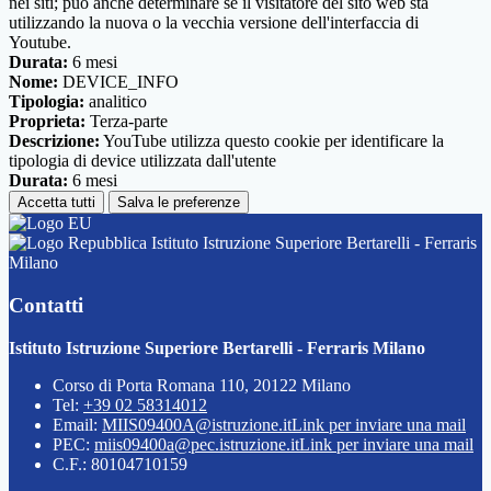
nei siti; può anche determinare se il visitatore del sito web sta
utilizzando la nuova o la vecchia versione dell'interfaccia di
Youtube.
Durata:
6 mesi
Nome:
DEVICE_INFO
Tipologia:
analitico
Proprieta:
Terza-parte
Descrizione:
YouTube utilizza questo cookie per identificare la
tipologia di device utilizzata dall'utente
Durata:
6 mesi
Accetta tutti
Salva le preferenze
Istituto Istruzione Superiore Bertarelli - Ferraris
Milano
Contatti
Istituto Istruzione Superiore Bertarelli - Ferraris Milano
Corso di Porta Romana 110, 20122 Milano
Tel:
+39 02 58314012
Email:
MIIS09400A@istruzione.it
Link per inviare una mail
PEC:
miis09400a@pec.istruzione.it
Link per inviare una mail
C.F.: 80104710159