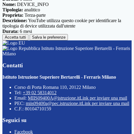
Nome:
DEVICE_INFO
Tipologia:
analitico
Proprieta:
Terza-parte
Descrizione:
YouTube utilizza questo cookie per identificare la
tipologia di device utilizzata dall'utente
Durata:
6 mesi
Accetta tutti
Salva le preferenze
Istituto Istruzione Superiore Bertarelli - Ferraris
Milano
Contatti
Istituto Istruzione Superiore Bertarelli - Ferraris Milano
Corso di Porta Romana 110, 20122 Milano
Tel:
+39 02 58314012
Email:
MIIS09400A@istruzione.it
Link per inviare una mail
PEC:
miis09400a@pec.istruzione.it
Link per inviare una mail
C.F.: 80104710159
Seguici su
Facebook