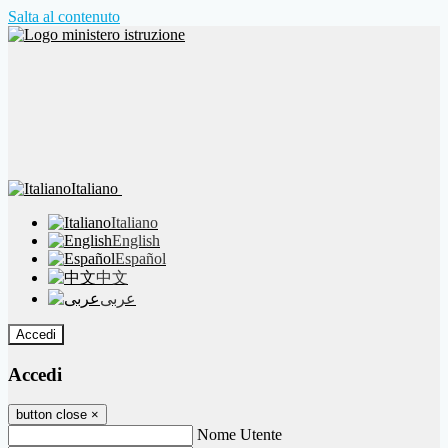
Salta al contenuto
Italiano
Italiano
English
Español
中文
عربى
Accedi
Accedi
button close
×
Nome Utente