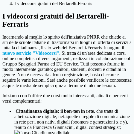
I videocorsi gratuiti del Bertarelli-Ferraris
I videocorsi gratuiti del Bertarelli-
Ferraris
Incarnando al meglio lo spirito dell'iniziativa PNRR che chiede ai
siti delle scuole italiane di trasformarsi in luoghi di offerta di servizi a
tutta la cittadinanza, il sito web del Bertarelli-Ferraris inaugura il
nuovo servizio "Videocorsi".
Si tratta di un'area dedicata a corsi
online completi su diversi argomenti, realizzati in collaborazione col
Gruppo Spaggiari Parma ed EU Service. Tutti possono fruirne in
modo interamente gratuito: genitori, studenti, docenti e cittadini in
genere. Non è necessaria alcuna registrazione, basta cliccare e
seguire le varie lezioni. Sarà anche possibile verificare le conoscenze
acquisite mediante semplici quiz al termine di alcune lezioni.
Iniziamo con l'offrire due corsi molto interessanti, attuali e per certi
versi complementari:
Cittadinanza digitale: il bon-ton in rete
, che tratta di
albetizzazione digitale, net-iquette e regole di comunicaizione
in rete per i non nativi digitali (boomers e generazioni x e y),
tenuto da Francesca Giannacini, digital contest strategist;