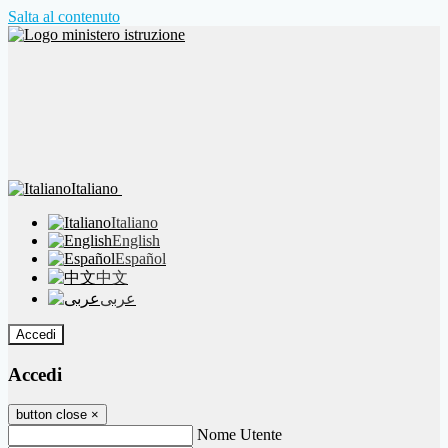
Salta al contenuto
Italiano
Italiano
English
Español
中文
عربى
Accedi
Accedi
button close
×
Nome Utente