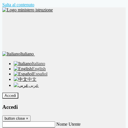
Salta al contenuto
Italiano
Italiano
English
Español
中文
عربى
Accedi
Accedi
button close
×
Nome Utente