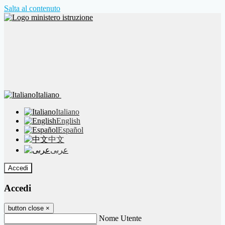
Salta al contenuto
Italiano
Italiano
English
Español
中文
عربى
Accedi
Accedi
button close
×
Nome Utente