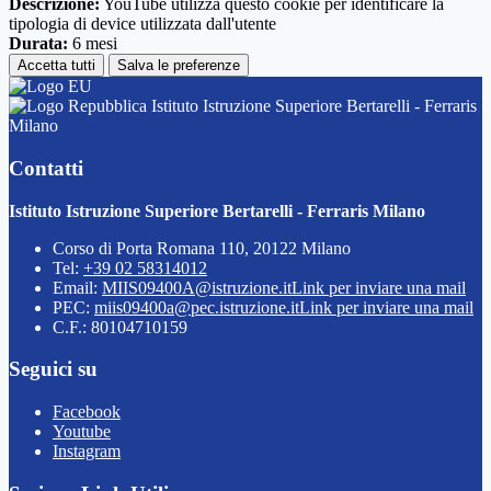
Descrizione:
YouTube utilizza questo cookie per identificare la
tipologia di device utilizzata dall'utente
Durata:
6 mesi
Accetta tutti
Salva le preferenze
Istituto Istruzione Superiore Bertarelli - Ferraris
Milano
Contatti
Istituto Istruzione Superiore Bertarelli - Ferraris Milano
Corso di Porta Romana 110, 20122 Milano
Tel:
+39 02 58314012
Email:
MIIS09400A@istruzione.it
Link per inviare una mail
PEC:
miis09400a@pec.istruzione.it
Link per inviare una mail
C.F.: 80104710159
Seguici su
Facebook
Youtube
Instagram