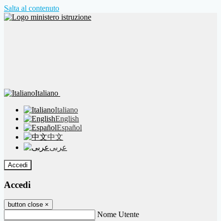
Salta al contenuto
Italiano
Italiano
English
Español
中文
عربى
Accedi
Accedi
button close
×
Nome Utente