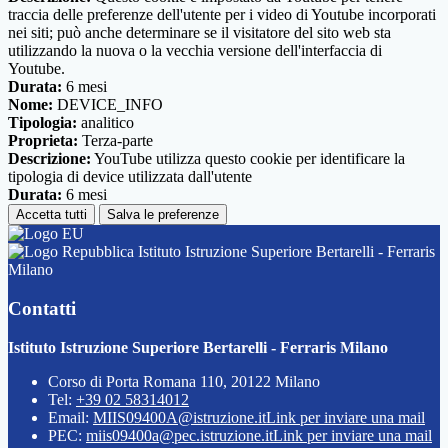
traccia delle preferenze dell'utente per i video di Youtube incorporati
nei siti; può anche determinare se il visitatore del sito web sta
utilizzando la nuova o la vecchia versione dell'interfaccia di
Youtube.
Durata:
6 mesi
Nome:
DEVICE_INFO
Tipologia:
analitico
Proprieta:
Terza-parte
Descrizione:
YouTube utilizza questo cookie per identificare la
tipologia di device utilizzata dall'utente
Durata:
6 mesi
Accetta tutti
Salva le preferenze
Istituto Istruzione Superiore Bertarelli - Ferraris
Milano
Contatti
Istituto Istruzione Superiore Bertarelli - Ferraris Milano
Corso di Porta Romana 110, 20122 Milano
Tel:
+39 02 58314012
Email:
MIIS09400A@istruzione.it
Link per inviare una mail
PEC:
miis09400a@pec.istruzione.it
Link per inviare una mail