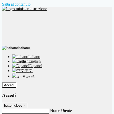
Salta al contenuto
Italiano
Italiano
English
Español
中文
عربى
Accedi
Accedi
button close
×
Nome Utente