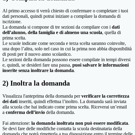
Al primo accesso ti verrà chiesto di confermare o completare i tuoi
dati personali, quindi potrai iniziare a compilare la domanda di
iscrizione.
La domanda si compone di tre sezioni da compilare con i
dati
dell’alunno, della famiglia e di almeno una scuola
, quella di
prima scelta.
Le scuole indicate come seconda e terza scelta saranno coinvolte,
una dopo l’altra, solo nel caso in cui la prima non abbia disponibilità
di posti per il nuovo anno scolastico.
Le sezioni della domanda possono essere compilate in tempi diversi
e, quindi, se desideri fare una pausa,
puoi salvare le informazioni
inserite senza inoltrare la domanda
.
2) Inoltra la domanda
Visualizza l'anteprima della domanda per
verificare la correttezza
dei dati
inseriti, quindi effettua l’inoltro. La domanda sarà inviata
alla scuola che hai indicato come prima scelta. Riceverai un’email
a
conferma dell’invio
della domanda.
Fai attenzione:
la domanda inoltrata non può essere modificata
.
Se devi fare delle modifiche contatta la scuola destinataria della
domanda che potrà rimetterla a tua disposizione entro il termine delle