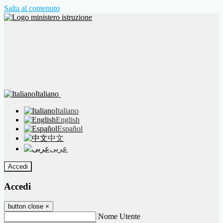
Salta al contenuto
Italiano
Italiano
English
Español
中文
عربى
Accedi
Accedi
button close
×
Nome Utente