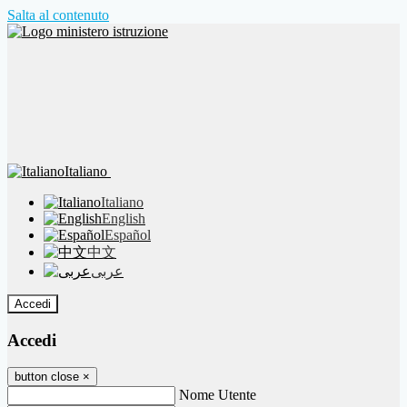
Salta al contenuto
Italiano
Italiano
English
Español
中文
عربى
Accedi
Accedi
button close
×
Nome Utente