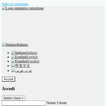
Salta al contenuto
Italiano
Italiano
English
Español
中文
عربى
Accedi
Accedi
button close
×
Nome Utente