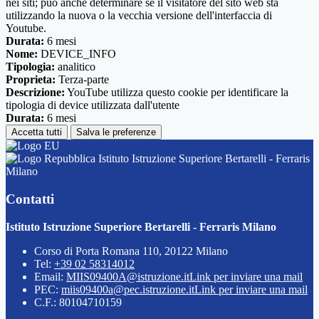
nei siti; può anche determinare se il visitatore del sito web sta
utilizzando la nuova o la vecchia versione dell'interfaccia di
Youtube.
Durata:
6 mesi
Nome:
DEVICE_INFO
Tipologia:
analitico
Proprieta:
Terza-parte
Descrizione:
YouTube utilizza questo cookie per identificare la
tipologia di device utilizzata dall'utente
Durata:
6 mesi
Accetta tutti
Salva le preferenze
Istituto Istruzione Superiore Bertarelli - Ferraris
Milano
Contatti
Istituto Istruzione Superiore Bertarelli - Ferraris Milano
Corso di Porta Romana 110, 20122 Milano
Tel:
+39 02 58314012
Email:
MIIS09400A@istruzione.it
Link per inviare una mail
PEC:
miis09400a@pec.istruzione.it
Link per inviare una mail
C.F.: 80104710159