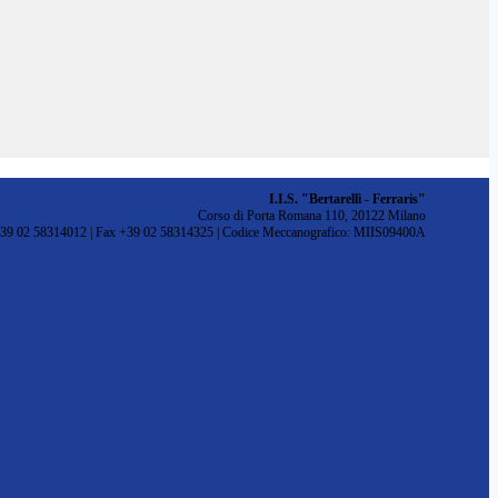
I.I.S. "Bertarelli - Ferraris"
Corso di Porta Romana 110, 20122 Milano
+39 02 58314012 | Fax +39 02 58314325 | Codice Meccanografico: MIIS09400A