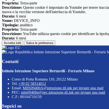
Proprieta:
Terza-parte
Descrizione:
Questo cookie è impostato da Youtube per tenere traccia de
nuova o la vecchia versione dell'interfaccia di Youtube.
Durata:
6 mesi
Nome:
DEVICE_INFO
Tipologia:
analitico
Proprieta:
Terza-parte
Descrizione:
YouTube utilizza questo cookie per identificare la tipologi
Durata:
6 mesi
Accetta tutti
Salva le preferenze
Istituto Istruzione Superiore Bertarelli - Ferraris 
Contatti
Istituto Istruzione Superiore Bertarelli - Ferraris Milano
Corso di Porta Romana 110, 20122 Milano
Tel:
+39 02 58314012
Email:
MIIS09400A@istruzione.it
Link per inviare una mail
PEC:
miis09400a@pec.istruzione.it
Link per inviare una mail
C.F.: 80104710159
Seguici su