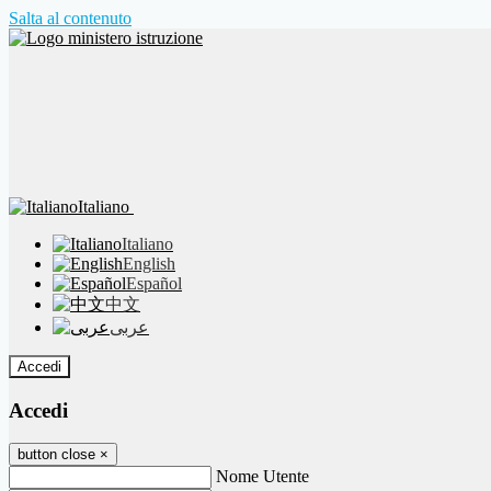
Salta al contenuto
Italiano
Italiano
English
Español
中文
عربى
Accedi
Accedi
button close
×
Nome Utente