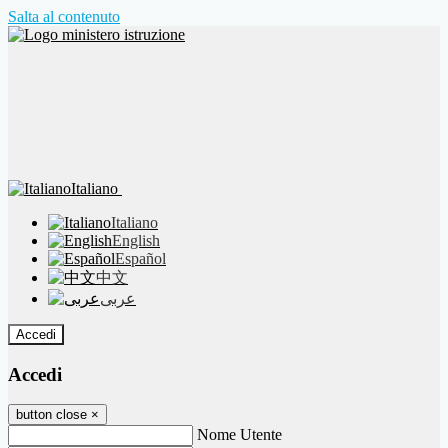
Salta al contenuto
Italiano
Italiano
English
Español
中文
عربى
Accedi
Accedi
button close
×
Nome Utente