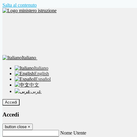
Salta al contenuto
Italiano
Italiano
English
Español
中文
عربى
Accedi
Accedi
button close
×
Nome Utente