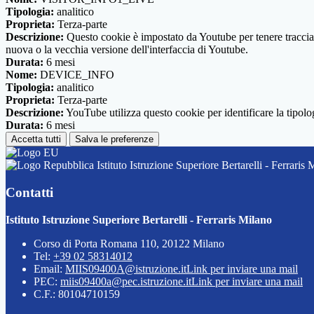
Tipologia:
analitico
Proprieta:
Terza-parte
Descrizione:
Questo cookie è impostato da Youtube per tenere traccia de
nuova o la vecchia versione dell'interfaccia di Youtube.
Durata:
6 mesi
Nome:
DEVICE_INFO
Tipologia:
analitico
Proprieta:
Terza-parte
Descrizione:
YouTube utilizza questo cookie per identificare la tipologi
Durata:
6 mesi
Accetta tutti
Salva le preferenze
Istituto Istruzione Superiore Bertarelli - Ferraris 
Contatti
Istituto Istruzione Superiore Bertarelli - Ferraris Milano
Corso di Porta Romana 110, 20122 Milano
Tel:
+39 02 58314012
Email:
MIIS09400A@istruzione.it
Link per inviare una mail
PEC:
miis09400a@pec.istruzione.it
Link per inviare una mail
C.F.: 80104710159