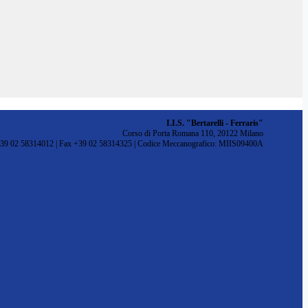
I.I.S. "Bertarelli - Ferraris"
Corso di Porta Romana 110, 20122 Milano
+39 02 58314012 | Fax +39 02 58314325 | Codice Meccanografico: MIIS09400A