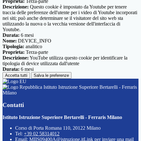
Proprieta:
Terza-parte
Descrizione:
Questo cookie è impostato da Youtube per tenere
traccia delle preferenze dell'utente per i video di Youtube incorporati
nei siti; può anche determinare se il visitatore del sito web sta
utilizzando la nuova o la vecchia versione dell'interfaccia di
Youtube.
Durata:
6 mesi
Nome:
DEVICE_INFO
Tipologia:
analitico
Proprieta:
Terza-parte
Descrizione:
YouTube utilizza questo cookie per identificare la
tipologia di device utilizzata dall'utente
Durata:
6 mesi
Accetta tutti
Salva le preferenze
Istituto Istruzione Superiore Bertarelli - Ferraris
Milano
Contatti
Istituto Istruzione Superiore Bertarelli - Ferraris Milano
Corso di Porta Romana 110, 20122 Milano
Tel:
+39 02 58314012
Email:
MIIS09400A@istruzione.it
Link per inviare una mail