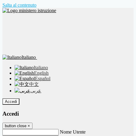
Salta al contenuto
Italiano
Italiano
English
Español
中文
عربى
Accedi
Accedi
button close
×
Nome Utente