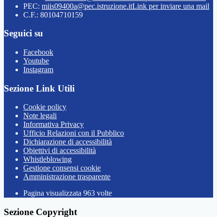
PEC:
miis09400a@pec.istruzione.it
Link per inviare una mail
C.F.: 80104710159
Seguici su
Facebook
Youtube
Instagram
Sezione Link Utili
Cookie policy
Note legali
Informativa Privacy
Ufficio Relazioni con il Pubblico
Dichiarazione di accessibilità
Obiettivi di accessibilità
Whistleblowing
Gestione consensi cookie
Amministrazione trasparente
Pagina visualizzata
963
volte
Sezione Copyright