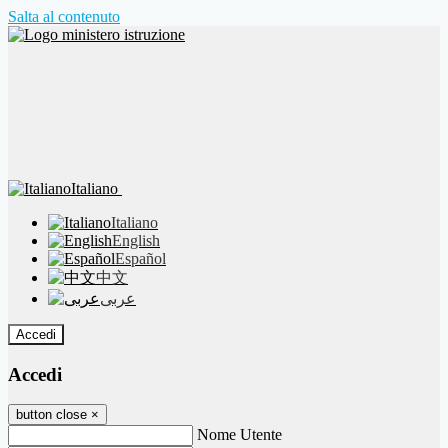
Salta al contenuto
Italiano
Italiano
English
Español
中文
عربى
Accedi
Accedi
button close
×
Nome Utente