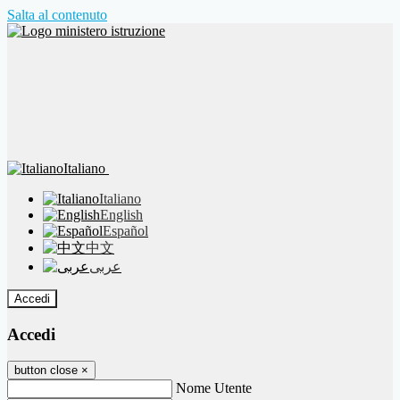
Salta al contenuto
Italiano
Italiano
English
Español
中文
عربى
Accedi
Accedi
button close
×
Nome Utente