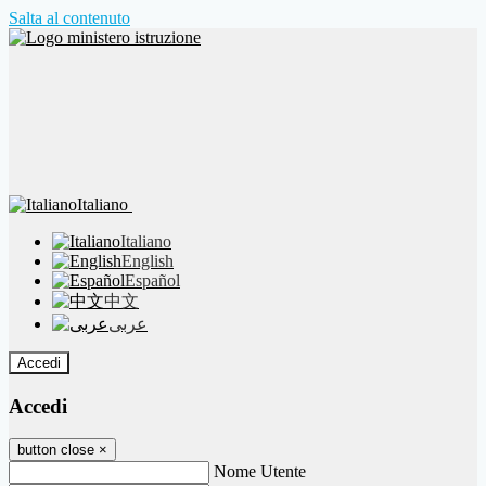
Salta al contenuto
Italiano
Italiano
English
Español
中文
عربى
Accedi
Accedi
button close
×
Nome Utente