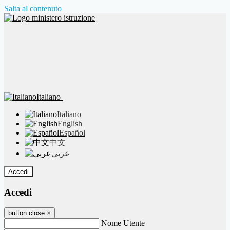
Salta al contenuto
Italiano
Italiano
English
Español
中文
عربى
Accedi
Accedi
button close
×
Nome Utente