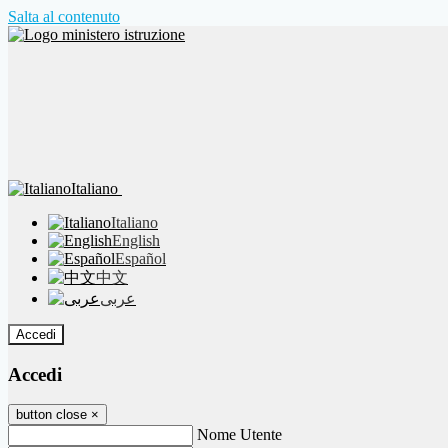
Salta al contenuto
Italiano
Italiano
English
Español
中文
عربى
Accedi
Accedi
button close
×
Nome Utente