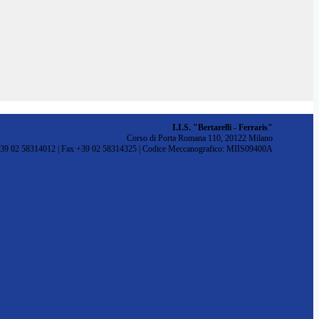
I.I.S. "Bertarelli - Ferraris"
Corso di Porta Romana 110, 20122 Milano
+39 02 58314012 | Fax +39 02 58314325 | Codice Meccanografico: MIIS09400A