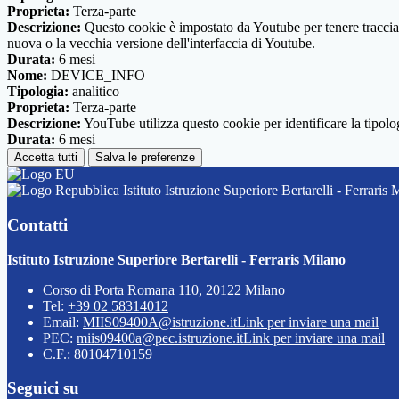
Proprieta:
Terza-parte
Descrizione:
Questo cookie è impostato da Youtube per tenere traccia de
nuova o la vecchia versione dell'interfaccia di Youtube.
Durata:
6 mesi
Nome:
DEVICE_INFO
Tipologia:
analitico
Proprieta:
Terza-parte
Descrizione:
YouTube utilizza questo cookie per identificare la tipologi
Durata:
6 mesi
Accetta tutti
Salva le preferenze
Istituto Istruzione Superiore Bertarelli - Ferraris 
Contatti
Istituto Istruzione Superiore Bertarelli - Ferraris Milano
Corso di Porta Romana 110, 20122 Milano
Tel:
+39 02 58314012
Email:
MIIS09400A@istruzione.it
Link per inviare una mail
PEC:
miis09400a@pec.istruzione.it
Link per inviare una mail
C.F.: 80104710159
Seguici su