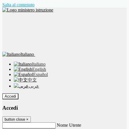
Salta al contenuto
Italiano
Italiano
English
Español
中文
عربى
Accedi
Accedi
button close
×
Nome Utente