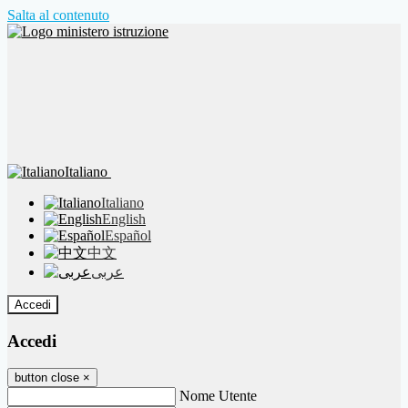
Salta al contenuto
Italiano
Italiano
English
Español
中文
عربى
Accedi
Accedi
button close
×
Nome Utente