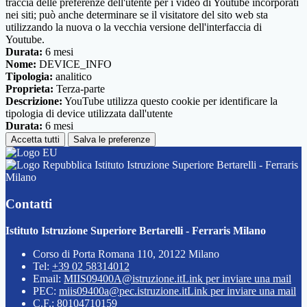
traccia delle preferenze dell'utente per i video di Youtube incorporati
nei siti; può anche determinare se il visitatore del sito web sta
utilizzando la nuova o la vecchia versione dell'interfaccia di
Youtube.
Durata:
6 mesi
Nome:
DEVICE_INFO
Tipologia:
analitico
Proprieta:
Terza-parte
Descrizione:
YouTube utilizza questo cookie per identificare la
tipologia di device utilizzata dall'utente
Durata:
6 mesi
Accetta tutti
Salva le preferenze
Istituto Istruzione Superiore Bertarelli - Ferraris
Milano
Contatti
Istituto Istruzione Superiore Bertarelli - Ferraris Milano
Corso di Porta Romana 110, 20122 Milano
Tel:
+39 02 58314012
Email:
MIIS09400A@istruzione.it
Link per inviare una mail
PEC:
miis09400a@pec.istruzione.it
Link per inviare una mail
C.F.: 80104710159