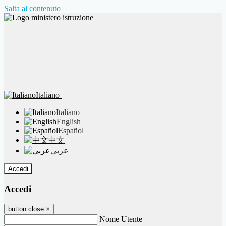
Salta al contenuto
Italiano
Italiano
English
Español
中文
عربى
Accedi
Accedi
button close
×
Nome Utente